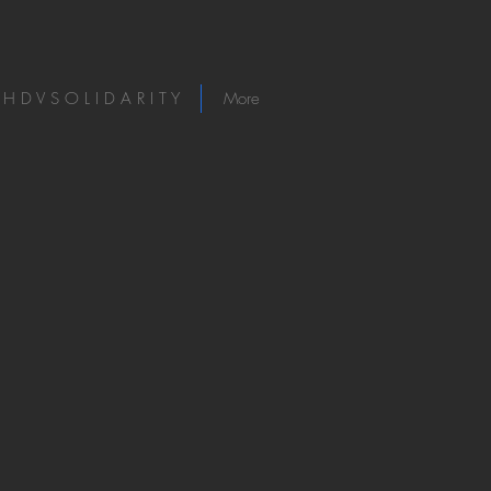
H D V S O L I D A R I T Y
More