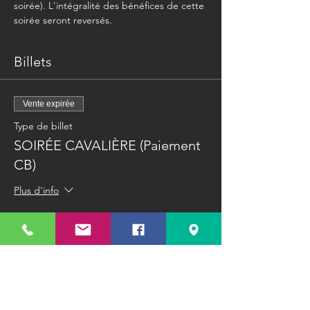
soirée). L'intégralité des bénéfices de cette 
soirée seront reversés. 
Billets
Vente expirée
Type de billet
SOIRÉE CAVALIÈRE (Paiement
CB)
Plus d'info
Prix
26,50 €
Vente expirée